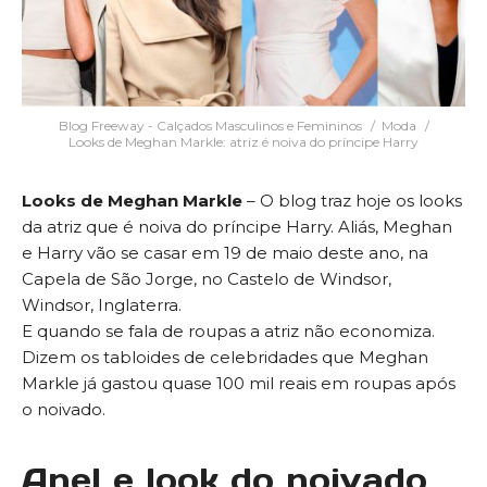
Blog Freeway - Calçados Masculinos e Femininos
Moda
Looks de Meghan Markle: atriz é noiva do príncipe Harry
Looks de Meghan Markle
– O blog traz hoje os looks
da atriz que é noiva do príncipe Harry. Aliás, Meghan
e Harry vão se casar em 19 de maio deste ano, na
Capela de São Jorge, no Castelo de Windsor,
Windsor, Inglaterra.
E quando se fala de roupas a atriz não economiza.
Dizem os tabloides de celebridades que Meghan
Markle já gastou quase 100 mil reais em roupas após
o noivado.
Anel e look do noivado