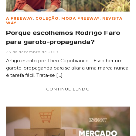
A FREEWAY
,
COLEÇÃO
,
MODA FREEWAY
,
REVISTA
WAY
Porque escolhemos Rodrigo Faro
para garoto-propaganda?
23 de dezembro de 2019
Artigo escrito por Theo Capobianco – Escolher um
garoto-propaganda para se aliar a uma marca nunca
é tarefa fácil. Trata-se […]
CONTINUE LENDO