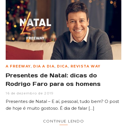
A FREEWAY
,
DIA A DIA
,
DICA
,
REVISTA WAY
Presentes de Natal: dicas do
Rodrigo Faro para os homens
16 de dezembro de 2019
Presentes de Natal – E aí, pessoal, tudo bem? O post
de hoje é muito gostoso. É dia de falar […]
CONTINUE LENDO