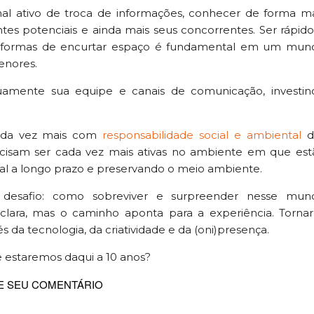
 ativo de troca de informações, conhecer de forma ma
ntes potenciais e ainda mais seus concorrentes. Ser rápid
ndo formas de encurtar espaço é fundamental em um mun
enores.
uamente sua equipe e canais de comunicação, investin
ada vez mais com
responsabilidade social e ambiental
d
isam ser cada vez mais ativas no ambiente em que est
ial a longo prazo e preservando o meio ambiente.
 desafio: como sobreviver e surpreender nesse mun
lara, mas o caminho aponta para a experiência. Tornar
 da tecnologia, da criatividade e da (oni)presença.
de estaremos daqui a 10 anos?
E SEU COMENTÁRIO