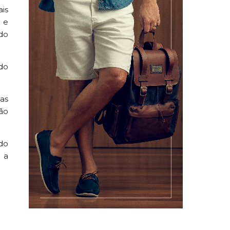
is
o e
do
do
as
ão
do
 a