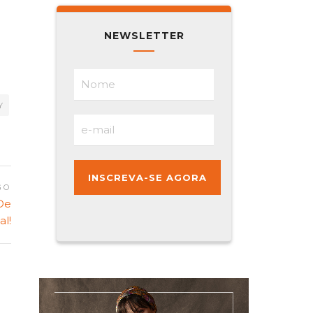
NEWSLETTER
Y
GO
De
al!