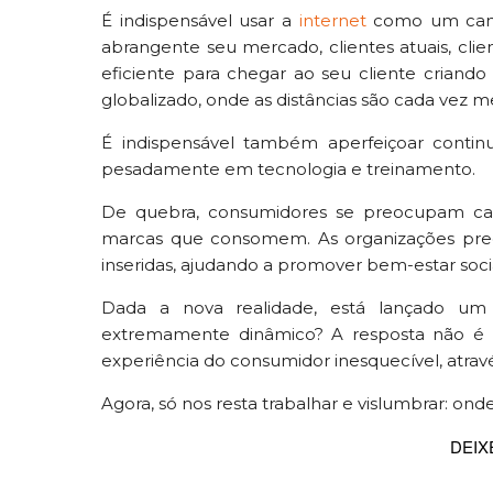
É indispensável usar a
internet
como um canal
abrangente seu mercado, clientes atuais, clie
eficiente para chegar ao seu cliente cria
globalizado, onde as distâncias são cada vez m
É indispensável também aperfeiçoar contin
pesadamente em tecnologia e treinamento.
De quebra, consumidores se preocupam c
marcas que consomem. As organizações prec
inseridas, ajudando a promover bem-estar soc
Dada a nova realidade, está lançado um
extremamente dinâmico? A resposta não é c
experiência do consumidor inesquecível, através
Agora, só nos resta trabalhar e vislumbrar: on
DEIX