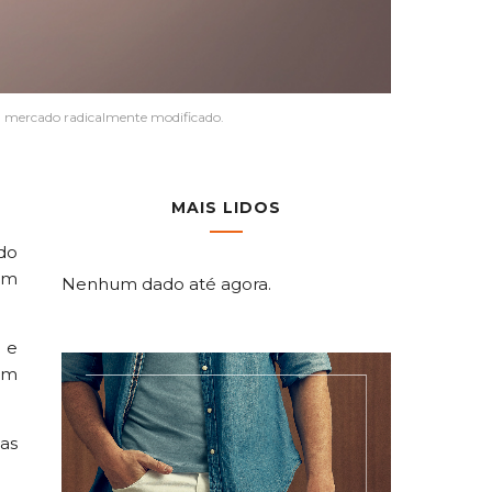
mercado radicalmente modificado.
MAIS LIDOS
do
 um
Nenhum dado até agora.
 e
am
as